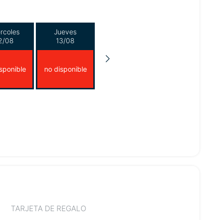
rcoles
Jueves
2/08
13/08
sponible
no disponible
TARJETA DE REGALO