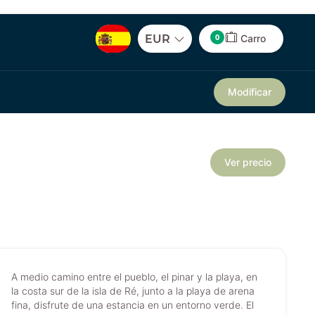
0
EUR
Carro
Modificar
Ver precio
A medio camino entre el pueblo, el pinar y la playa, en
la costa sur de la isla de Ré, junto a la playa de arena
fina, disfrute de una estancia en un entorno verde. El