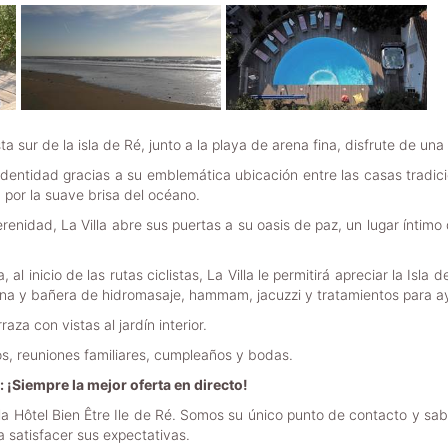
ta sur de la isla de Ré, junto a la playa de arena fina, disfrute de un
 identidad gracias a su emblemática ubicación entre las casas tradic
 por la suave brisa del océano.
enidad, La Villa abre sus puertas a su oasis de paz, un lugar íntimo 
 inicio de las rutas ciclistas, La Villa le permitirá apreciar la Isla d
iscina y bañera de hidromasaje, hammam, jacuzzi y tratamientos para a
za con vistas al jardín interior.
os, reuniones familiares, cumpleaños y bodas.
¡Siempre la mejor oferta en directo!
illa Hôtel Bien Être Ile de Ré. Somos su único punto de contacto y s
a satisfacer sus expectativas.