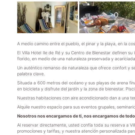
A medio camino entre el pueblo, el pinar y la playa, en la cos
El Villa Hotel Ile de Ré y su Centro de Bienestar definen su
florido, en medio de una naturaleza preservada y acariciada
Un auténtico remanso de naturaleza que ofrece confort y ser
palabra clave.
Situada a 600 metros del océano y sus playas de arena fina, al
en bicicleta y disfrute del jardín y la zona de bienestar. P
Nuestras habitaciones con aire acondicionado dan a una terra
Alquile nuestro espacio para sus eventos grupales, seminari
Nosotros nos encargamos de ti, nos encargamos de todo: 
Al reservar directamente, usted confía toda su reserva a V
promociones y tarifas, y nuestra atención personalizada par