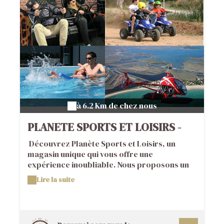
à 6.2 Km de chez nous
PLANETE SPORTS ET LOISIRS -
ACTIVITES
Découvrez Planète Sports et Loisirs, un
magasin unique qui vous offre une
expérience inoubliable. Nous proposons un
concept novateur qui combine un magasin,
Lire la suite
un atelier, une école de natation, une base de
loisirs, une base ULM homologuée, ainsi
qu'un showroom de vélos électriques de 300
m2 où vous pourrez essayer et comparer de