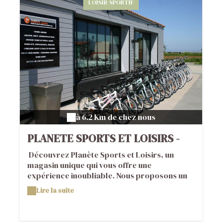
LOISIR SPORTIF
à 6.2 Km de chez nous
PLANETE SPORTS ET LOISIRS -
LOCATION DE VÉLOS
Découvrez Planète Sports et Loisirs, un
magasin unique qui vous offre une
expérience inoubliable. Nous proposons un
concept novateur qui combine un magasin,
Lire la suite
un atelier, une école de natation, une base
d'aéromodélisme et une base ULM
homologuée, ainsi qu'un showroom de vélos