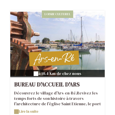
LOISIR CULTUREL
à 10.4 Km de chez nous
BUREAU D'ACCUEIL D'ARS
Découvrez le village d'Ars-en-Ré.Revivez les
temps forts de son histoire à travers
l'architecture de l'église Saint Etienne, le port
aménagé dans le Fier d'Ars et l'histoire de
Lire la suite
notre sel.Puis, découvrez les premiers temps