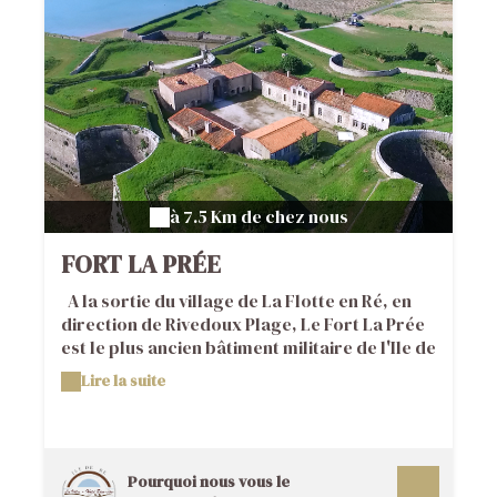
à 7.5 Km de chez nous
FORT LA PRÉE
A la sortie du village de La Flotte en Ré, en
direction de Rivedoux Plage, Le Fort La Prée
est le plus ancien bâtiment militaire de l'Ile de
Ré ; propriété du CNOSAP (Comité National
Lire la suite
des œuvres Sociales, culturelles et sportives
de l'Administration Pénitentiaire) depuis la fin
des années 70. Il est classé aux monuments
historiques depuis 2008. Laissez-vous
Pourquoi nous vous le
conter l'histoire de ce monument unique