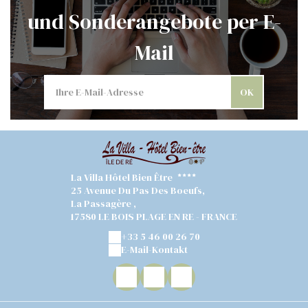
und Sonderangebote per E-
Mail
OK
La Villa Hôtel Bien Être
25 Avenue Du Pas Des Boeufs,
La Passagère ,
17580 LE BOIS PLAGE EN RE - FRANCE
+33 5 46 00 26 70
E-Mail-Kontakt