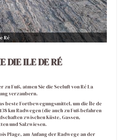
de Ré
 DIE ILE DE RÉ
r zu Fuß, atmen Sie die Seeluft von Ré La
bung verzaubern.
das beste Fortbewegungsmittel, um die Île de
en 138 km Radwegen (die auch zu Fuß befahren
dschaften zwischen Küste, Gassen,
ten und Salzwiesen.
f Bois Plage, am Anfang der Radwege an der