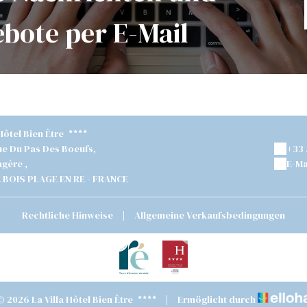
bote per E-Mail
 Hôtel Bien Être
ue Du Pas Des Boeufs,
+33 
gère ,
E-Ma
E BOIS PLAGE EN RE - FRANCE
Rechtliche Hinweise
|
Allgemeine Verkaufsbedingungen
© 2026 La Villa Hôtel Bien Être
|
Ermöglicht durch