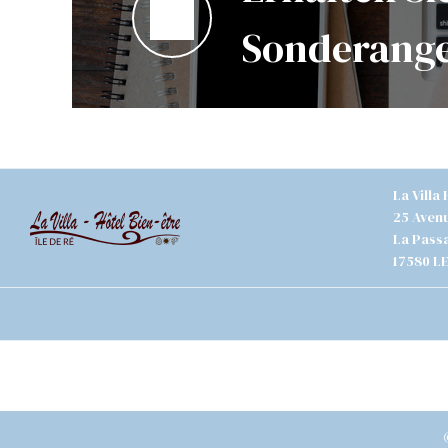
Sonderange
La Villa
25 Aven
La Passa
17580 L