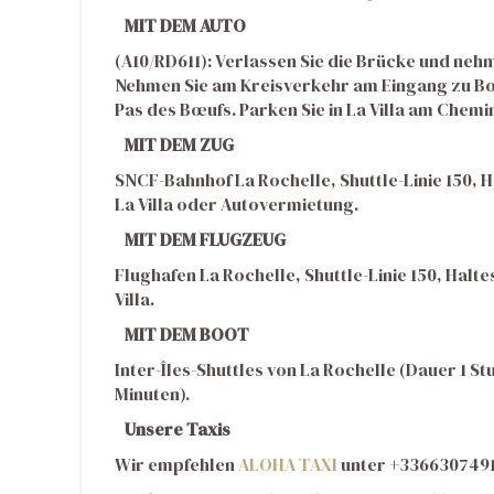
MIT DEM AUTO
(A10/RD611): Verlassen Sie die Brücke und nehm
Nehmen Sie am Kreisverkehr am Eingang zu Bois
Pas des Bœufs. Parken Sie in La Villa am Chemin
MIT DEM ZUG
SNCF-Bahnhof La Rochelle, Shuttle-Linie 150, 
La Villa oder Autovermietung.
MIT DEM FLUGZEUG
Flughafen La Rochelle, Shuttle-Linie 150, Halt
Villa.
MIT DEM BOOT
Inter-Îles-Shuttles von La Rochelle (Dauer 1 
Minuten).
Unsere Taxis
Wir empfehlen
ALOHA TAXI
unter +336630749