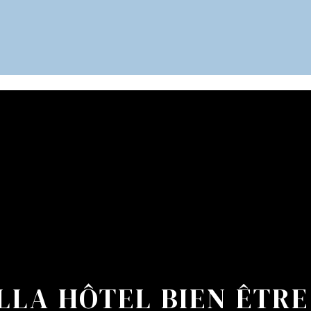
instagram.com/lavilla.hoteliledere/
ILLA HÔTEL BIEN ÊTR