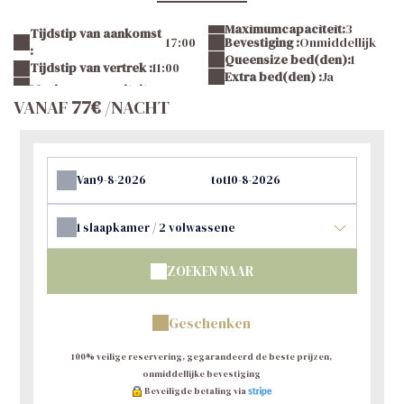
Maximumcapaciteit:
3
Tijdstip van aankomst
17:00
Bevestiging :
Onmiddellijk
:
Queensize bed(den):
1
Tijdstip van vertrek :
11:00
Extra bed(den) :
Ja
VANAF
77€
/NACHT
Van
tot
1
slaapkamer /
2
volwassene
ZOEKEN NAAR
Geschenken
100% veilige reservering, gegarandeerd de beste prijzen,
onmiddellijke bevestiging
Beveiligde betaling via