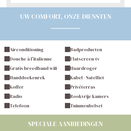
UW COMFORT, ONZE DIENSTEN
Airconditioning
Badproducten
Douche à l'italienne
Flatscreen-tv
Gratis breedband wifi
Haardroger
Handdoekenrek
Kabel - Satelliet
Koffer
Privéterras
Radio
Rookvrije kamers
Telefoon
Tuinmeubelset
SPECIALE AANBIEDINGEN