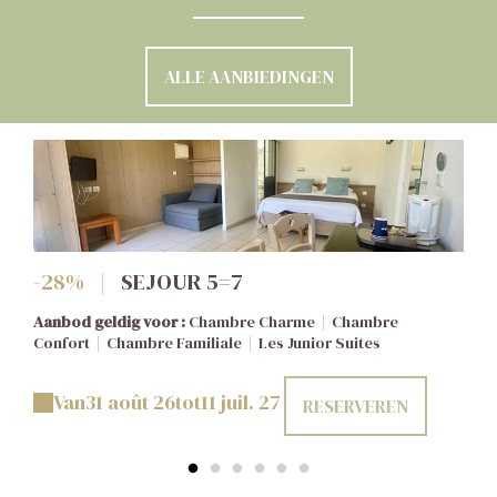
ALLE AANBIEDINGEN
-28%
|
SEJOUR 5=7
Aanbod geldig voor :
Chambre Charme
|
Chambre
Confort
|
Chambre Familiale
|
Les Junior Suites
Van
31 août 26
tot
11 juil. 27
RESERVEREN